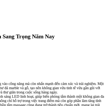
 Sang Trọng Năm Nay
ng vào công năng mà còn nhấn mạnh đến cảm xúc và trải nghiệm. Một
như đá marble và gỗ, tạo nên không gian vừa tinh tế vừa gần gũi với
và thư giãn trong cuộc sống hàng ngày.
ánh sáng LED linh hoạt, giúp biến phòng tắm thành một không gian đa
ng chỉ hỗ trợ trong việc trang điểm mà còn góp phần làm tăng tính
 bồn tắm massage cũng đang trở thành tiêu chuẩn mới, mang lại trải