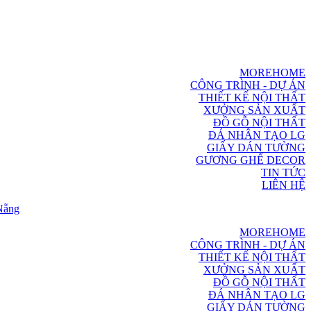
MOREHOME
CÔNG TRÌNH - DỰ ÁN
THIẾT KẾ NỘI THẤT
XƯỞNG SẢN XUẤT
ĐỒ GỖ NỘI THẤT
ĐÁ NHÂN TẠO LG
GIẤY DÁN TƯỜNG
GƯƠNG GHẾ DECOR
TIN TỨC
LIÊN HỆ
MOREHOME
CÔNG TRÌNH - DỰ ÁN
THIẾT KẾ NỘI THẤT
XƯỞNG SẢN XUẤT
ĐỒ GỖ NỘI THẤT
ĐÁ NHÂN TẠO LG
GIẤY DÁN TƯỜNG