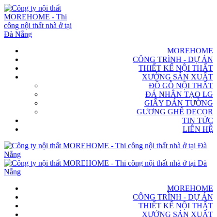
MOREHOME
CÔNG TRÌNH - DỰ ÁN
THIẾT KẾ NỘI THẤT
XƯỞNG SẢN XUẤT
ĐỒ GỖ NỘI THẤT
ĐÁ NHÂN TẠO LG
GIẤY DÁN TƯỜNG
GƯƠNG GHẾ DECOR
TIN TỨC
LIÊN HỆ
MOREHOME
CÔNG TRÌNH - DỰ ÁN
THIẾT KẾ NỘI THẤT
XƯỞNG SẢN XUẤT