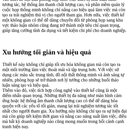
tương tác, hệ thống âm thanh chất lượng cao, và phần mềm quản lý
cuộc họp thông minh không chỉ nâng cao hiệu quả làm việc mà còn
tạo ra trải nghiệm thú vị cho người tham gia. Hơn nữa, việc thiết kế
một không gian có thể dễ dàng chuyển đổi từ phòng họp sang khu
vực thảo luận nhóm cũng đang trở thành một tiêu chí quan trọng,
giúp tăng cường tính đa dụng và tiết kiệm chi phí cho doanh nghiệp.
Xu hướng tối giản và hiệu quả
Thiết kế này không chỉ giúp tối ưu hóa không gian mà còn tạo ra
một môi trường làm việc thoải mái và tập trung hơn. Với việc sử
dụng các màu sắc trung tính, đồ nội thất thông minh và ánh sáng tự
nhiên, phòng họp sẽ trở thành nơi lý tưởng cho những buổi thảo
luận sáng tạo và hiệu quả.
Thêm vào đó, việc tích hợp công nghệ vào thiết kế cũng là một
điểm nhấn quan trọng. Những thiết bị đa năng như màn hình cảm
ứng hoặc hệ thống âm thanh chất lượng cao có thể dễ dàng hòa
quyện với các yếu tố tối giản, mang lại trải nghiệm tương tác tốt
nhất cho người tham gia. Xu hướng này không chỉ tạo ra sự hiện đại
mà còn giúp tiết kiệm thời gian và nâng cao năng suất làm việc, điều
mà bất kỳ doanh nghiệp nào cũng mong muốn trong bối cảnh cạnh
tranh hiện nay.