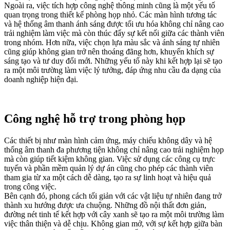
Ngoài ra, việc tích hợp công nghệ thông minh cũng là một yếu tố
quan trọng trong thiết kế phòng họp nhỏ. Các màn hình tương tác
và hệ thống âm thanh ánh sáng được tối ưu hóa không chỉ nâng cao
trải nghiệm làm việc mà còn thúc đẩy sự kết nối giữa các thành viên
trong nhóm. Hơn nữa, việc chọn lựa màu sắc và ánh sáng tự nhiên
cũng giúp không gian trở nên thoáng đãng hơn, khuyến khích sự
sáng tạo và tư duy đổi mới. Những yếu tố này khi kết hợp lại sẽ tạo
ra một môi trường làm việc lý tưởng, đáp ứng nhu cầu đa dạng của
doanh nghiệp hiện đại.
Công nghệ hỗ trợ trong phòng họp
Các thiết bị như màn hình cảm ứng, máy chiếu không dây và hệ
thống âm thanh đa phương tiện không chỉ nâng cao trải nghiệm họp
mà còn giúp tiết kiệm không gian. Việc sử dụng các công cụ trực
tuyến và phần mềm quản lý dự án cũng cho phép các thành viên
tham gia từ xa một cách dễ dàng, tạo ra sự linh hoạt và hiệu quả
trong công việc.
Bên cạnh đó, phong cách tối giản với các vật liệu tự nhiên đang trở
thành xu hướng được ưa chuộng. Những đồ nội thất đơn giản,
đường nét tinh tế kết hợp với cây xanh sẽ tạo ra một môi trường làm
việc thân thiện và dễ chịu. Không gian mở, với sự kết hợp giữa bàn