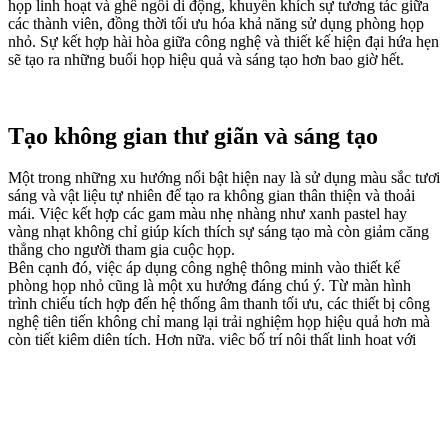
họp linh hoạt và ghế ngồi di động, khuyến khích sự tương tác giữa
các thành viên, đồng thời tối ưu hóa khả năng sử dụng phòng họp
nhỏ. Sự kết hợp hài hòa giữa công nghệ và thiết kế hiện đại hứa hẹn
sẽ tạo ra những buổi họp hiệu quả và sáng tạo hơn bao giờ hết.
Tạo không gian thư giãn và sáng tạo
Một trong những xu hướng nổi bật hiện nay là sử dụng màu sắc tươi
sáng và vật liệu tự nhiên để tạo ra không gian thân thiện và thoải
mái. Việc kết hợp các gam màu nhẹ nhàng như xanh pastel hay
vàng nhạt không chỉ giúp kích thích sự sáng tạo mà còn giảm căng
thẳng cho người tham gia cuộc họp.
Bên cạnh đó, việc áp dụng công nghệ thông minh vào thiết kế
phòng họp nhỏ cũng là một xu hướng đáng chú ý. Từ màn hình
trình chiếu tích hợp đến hệ thống âm thanh tối ưu, các thiết bị công
nghệ tiên tiến không chỉ mang lại trải nghiệm họp hiệu quả hơn mà
còn tiết kiệm diện tích. Hơn nữa, việc bố trí nội thất linh hoạt với
bàn ghế có thể dễ dàng thay đổi hình dáng cũng giúp tối ưu hóa
không gian và tạo cảm giác gần gũi hơn giữa các thành viên trong
nhóm.