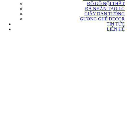
ĐỒ GỖ NỘI THẤT
ĐÁ NHÂN TẠO LG
GIẤY DÁN TƯỜNG
GƯƠNG GHẾ DECOR
TIN TỨC
LIÊN HỆ