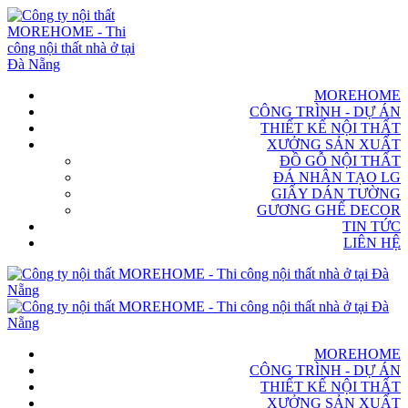
MOREHOME
CÔNG TRÌNH - DỰ ÁN
THIẾT KẾ NỘI THẤT
XƯỞNG SẢN XUẤT
ĐỒ GỖ NỘI THẤT
ĐÁ NHÂN TẠO LG
GIẤY DÁN TƯỜNG
GƯƠNG GHẾ DECOR
TIN TỨC
LIÊN HỆ
MOREHOME
CÔNG TRÌNH - DỰ ÁN
THIẾT KẾ NỘI THẤT
XƯỞNG SẢN XUẤT