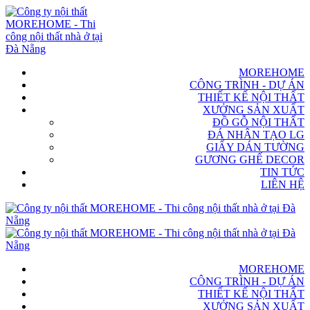
MOREHOME
CÔNG TRÌNH - DỰ ÁN
THIẾT KẾ NỘI THẤT
XƯỞNG SẢN XUẤT
ĐỒ GỖ NỘI THẤT
ĐÁ NHÂN TẠO LG
GIẤY DÁN TƯỜNG
GƯƠNG GHẾ DECOR
TIN TỨC
LIÊN HỆ
MOREHOME
CÔNG TRÌNH - DỰ ÁN
THIẾT KẾ NỘI THẤT
XƯỞNG SẢN XUẤT