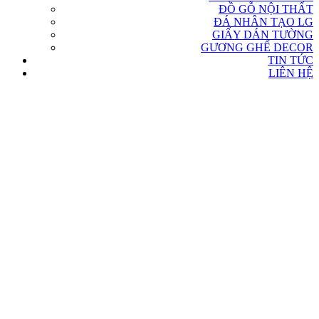
ĐỒ GỖ NỘI THẤT
ĐÁ NHÂN TẠO LG
GIẤY DÁN TƯỜNG
GƯƠNG GHẾ DECOR
TIN TỨC
LIÊN HỆ