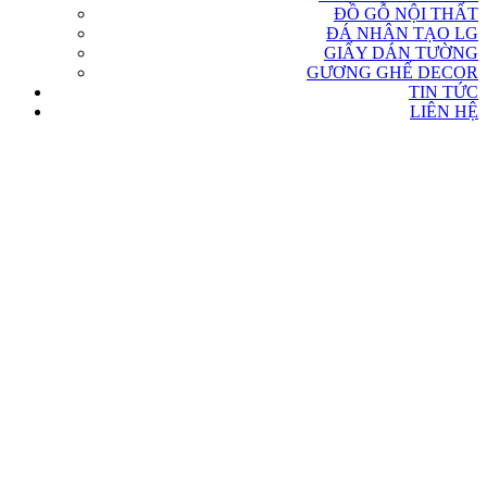
ĐỒ GỖ NỘI THẤT
ĐÁ NHÂN TẠO LG
GIẤY DÁN TƯỜNG
GƯƠNG GHẾ DECOR
TIN TỨC
LIÊN HỆ