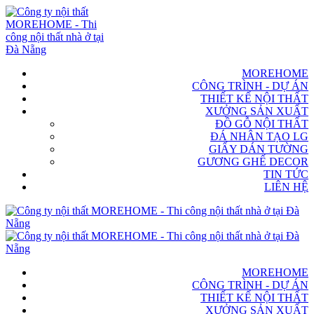
MOREHOME
CÔNG TRÌNH - DỰ ÁN
THIẾT KẾ NỘI THẤT
XƯỞNG SẢN XUẤT
ĐỒ GỖ NỘI THẤT
ĐÁ NHÂN TẠO LG
GIẤY DÁN TƯỜNG
GƯƠNG GHẾ DECOR
TIN TỨC
LIÊN HỆ
MOREHOME
CÔNG TRÌNH - DỰ ÁN
THIẾT KẾ NỘI THẤT
XƯỞNG SẢN XUẤT