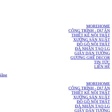
MOREHOME
CÔNG TRÌNH - DỰ ÁN
THIẾT KẾ NỘI THẤT
XƯỞNG SẢN XUẤT
ĐỒ GỖ NỘI THẤT
ĐÁ NHÂN TẠO LG
GIẤY DÁN TƯỜNG
GƯƠNG GHẾ DECOR
TIN TỨC
LIÊN HỆ
MOREHOME
CÔNG TRÌNH - DỰ ÁN
THIẾT KẾ NỘI THẤT
XƯỞNG SẢN XUẤT
ĐỒ GỖ NỘI THẤT
ĐÁ NHÂN TẠO LG
GIẤY DÁN TƯỜNG