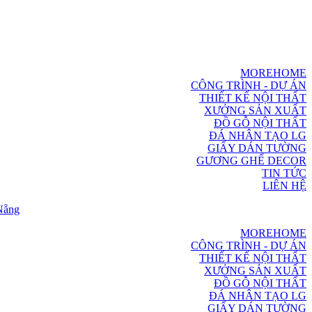
MOREHOME
CÔNG TRÌNH - DỰ ÁN
THIẾT KẾ NỘI THẤT
XƯỞNG SẢN XUẤT
ĐỒ GỖ NỘI THẤT
ĐÁ NHÂN TẠO LG
GIẤY DÁN TƯỜNG
GƯƠNG GHẾ DECOR
TIN TỨC
LIÊN HỆ
MOREHOME
CÔNG TRÌNH - DỰ ÁN
THIẾT KẾ NỘI THẤT
XƯỞNG SẢN XUẤT
ĐỒ GỖ NỘI THẤT
ĐÁ NHÂN TẠO LG
GIẤY DÁN TƯỜNG