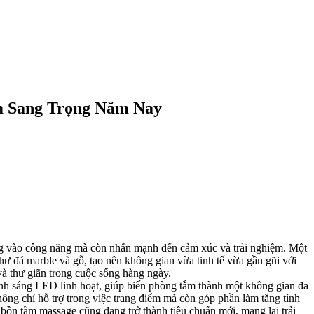
 Sang Trọng Năm Nay
ng vào công năng mà còn nhấn mạnh đến cảm xúc và trải nghiệm. Một
như đá marble và gỗ, tạo nên không gian vừa tinh tế vừa gần gũi với
và thư giãn trong cuộc sống hàng ngày.
ánh sáng LED linh hoạt, giúp biến phòng tắm thành một không gian đa
ng chỉ hỗ trợ trong việc trang điểm mà còn góp phần làm tăng tính
 bồn tắm massage cũng đang trở thành tiêu chuẩn mới, mang lại trải