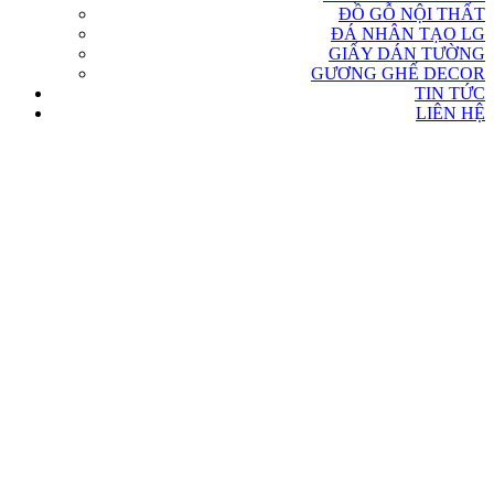
ĐỒ GỖ NỘI THẤT
ĐÁ NHÂN TẠO LG
GIẤY DÁN TƯỜNG
GƯƠNG GHẾ DECOR
TIN TỨC
LIÊN HỆ