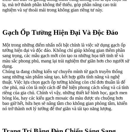
lạ, mà trở thành phần không thể thiếu, góp phần nâng cao trải
nghiệm và sự thoải mái trong không gian riêng tư này.
Gạch Ốp Tường Hiện Đại Và Độc Đáo
Một trong những điểm nhấn nổi bật chính là việc sử dụng gạch ốp
tường hiện đại và độc đáo. Không chỉ giúp không gian thêm phần
sang trọng, các mẫu gạch mới còn tạo ra những họa tiết tinh tế và
màu sắc phong phú, mang lại trải nghiệm thư giãn hơn cho người sử
dụng.
Chúng ta đang chứng kiến sự chuyển mình từ gạch truyền thống
sang những sản phẩm sáng tạo, kết hợp giữa tính năng và nghệ
thuật. Việc lựa chọn gạch ốp tường không còn chỉ đơn thuần là để
che phủ, mà còn là một cách để thể hiện phong cách sống và cá tính
riêng của gia chủ. Chính vì vậy, những thiết kế hình học, gạch men
bóng lóa, hay các kiểu gạch mosaic đa màu được ưa chuộng hơn
bao giờ hết, hứa hẹn sẽ nâng tầm cho không gian phòng tắm, khiến
nó trở thành nơi lý tưởng để thư giãn và tái tạo năng lượng.
Trang Trí Bằng Đèn Chiếu Sáng Sang