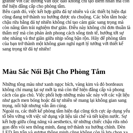
granite với các đường vân độc đáo không chỉ tạo điểm nhấn mà còn
thể hiện đẳng cấp cho phòng tắm.
Bên cạnh đó, việc kết hợp giữa đá tự nhiên và các thiết bị hiện đại
cũng đang trở thành xu hướng được ưa chuộng. Các bồn tắm hoặc
chậu rửa bằng đá tự nhiên không chỉ tạo cảm giác sang trọng mà
còn nâng tầm trải nghiệm thư giãn. Điều này không chỉ đơn thuần là
thẩm mỹ mà còn phản ánh phong cách sống tinh tế, hướng tới sự
nhẹ nhàng và thư giãn giữa nhịp sống bận rộn. Hãy để phòng tắm
của bạn trở thành một không gian nghỉ ngơi lý tưởng với thiết kế
sang trọng từ đá tự nhiên!
Màu Sắc Nổi Bật Cho Phòng Tắm
Những tông màu như xanh ngọc bích, vàng kim và đỏ bordeaux
không chỉ mang lại sự mới lạ mà còn thể hiện đẳng cấp và phong
cách của gia chủ. Việc phối hợp những màu sắc này với các vật liệu
như gạch men bóng hoặc đá tự nhiên sẽ mang lại không gian sang
trọng, nổi bật nhưng vẫn ấm cúng.
Ngoài ra, các thiết kế phòng tắm hiện đại cũng tích cực áp dụng yếu
tố bền vững với việc sử dụng vật liệu tái chế và tiết kiệm nước. Sự
kết hợp giữa công năng và aesthetics, từ những chiếc chậu rửa nhỏ
gọn đến vòi sen thông minh, đang trở thành xu hướng chính. Đèn
LED âm trần và gương thông minh cũng không còn là lựa chọn xa