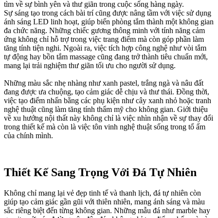
tìm về sự bình yên và thư giãn trong cuộc sống hàng ngày.
Sự sáng tạo trong cách bài trí cũng được nâng tầm với việc sử dụng
ánh sáng LED linh hoạt, giúp biến phòng tắm thành một không gian
đa chức năng. Những chiếc gương thông minh với tính năng cảm
ứng không chỉ hỗ trợ trong việc trang điểm mà còn góp phần làm
tăng tính tiện nghi. Ngoài ra, việc tích hợp công nghệ như vòi tắm
tự động hay bồn tắm massage cũng đang trở thành tiêu chuẩn mới,
mang lại trải nghiệm thư giãn tối ưu cho người sử dụng.
Những màu sắc nhẹ nhàng như xanh pastel, trắng ngà và nâu đất
đang được ưa chuộng, tạo cảm giác dễ chịu và thư thái. Đồng thời,
việc tạo điểm nhấn bằng các phụ kiện như cây xanh nhỏ hoặc tranh
nghệ thuật cũng làm tăng tính thẩm mỹ cho không gian. Giới thiệu
về xu hướng nội thất này không chỉ là việc nhìn nhận về sự thay đổi
trong thiết kế mà còn là việc tôn vinh nghệ thuật sống trong tổ ấm
của chính mình.
Thiết Kế Sang Trọng Với Đá Tự Nhiên
Không chỉ mang lại vẻ đẹp tinh tế và thanh lịch, đá tự nhiên còn
giúp tạo cảm giác gần gũi với thiên nhiên, mang ánh sáng và màu
sắc riêng biệt đến từng không gian. Những mẫu đá như marble hay