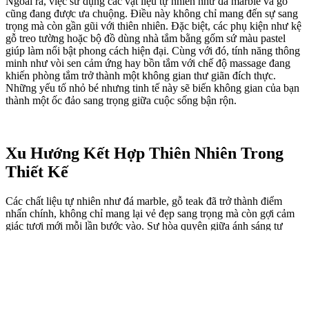
Ngoài ra, việc sử dụng các vật liệu tự nhiên như đá marble và gỗ
cũng đang được ưa chuộng. Điều này không chỉ mang đến sự sang
trọng mà còn gần gũi với thiên nhiên. Đặc biệt, các phụ kiện như kệ
gỗ treo tường hoặc bộ đồ dùng nhà tắm bằng gốm sứ màu pastel
giúp làm nổi bật phong cách hiện đại. Cùng với đó, tính năng thông
minh như vòi sen cảm ứng hay bồn tắm với chế độ massage đang
khiến phòng tắm trở thành một không gian thư giãn đích thực.
Những yếu tố nhỏ bé nhưng tinh tế này sẽ biến không gian của bạn
thành một ốc đảo sang trọng giữa cuộc sống bận rộn.
Xu Hướng Kết Hợp Thiên Nhiên Trong
Thiết Kế
Các chất liệu tự nhiên như đá marble, gỗ teak đã trở thành điểm
nhấn chính, không chỉ mang lại vẻ đẹp sang trọng mà còn gợi cảm
giác tươi mới mỗi lần bước vào. Sự hòa quyện giữa ánh sáng tự
nhiên và các sắc màu êm dịu như xanh lá, be hay trắng sữa tạo nên
một không gian thoáng đãng, nâng cao cảm giác thư giãn tuyệt đối.
Đặc biệt, những mẫu phòng tắm tích hợp cây xanh cũng đang thu
hút nhiều sự chú ý. Việc sử dụng cây cỏ như dương xỉ hay lô hội
không chỉ làm đẹp cho phòng tắm mà còn giúp cải thiện chất lượng
không khí, tạo cảm giác trong lành. Thêm vào đó, các giải pháp