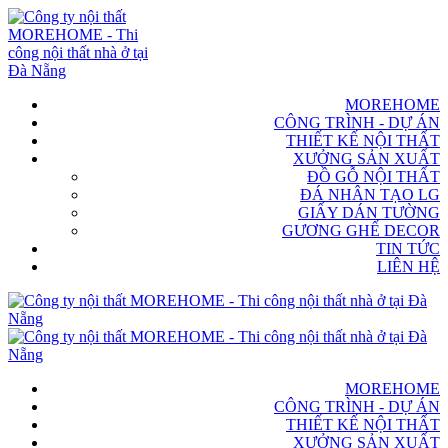
MOREHOME
CÔNG TRÌNH - DỰ ÁN
THIẾT KẾ NỘI THẤT
XƯỞNG SẢN XUẤT
ĐỒ GỖ NỘI THẤT
ĐÁ NHÂN TẠO LG
GIẤY DÁN TƯỜNG
GƯƠNG GHẾ DECOR
TIN TỨC
LIÊN HỆ
MOREHOME
CÔNG TRÌNH - DỰ ÁN
THIẾT KẾ NỘI THẤT
XƯỞNG SẢN XUẤT