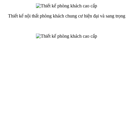
Thiết kế nội thất phòng khách chung cư hiện đại và sang trọng
Thiết kế phòng khách hiện đại bằng gỗ mang tới đó là một không
gian độc đáo, thoáng rộng với một lối kiến trúc vô cùng đặc biệt.
Thảm lông mềm nghệ thuật tạo sự phân chia độc đáo cho phòng
khách hiện đại sang trọng.
Thiết kế nội thất phòng khách chung cư phong cách hiện đại