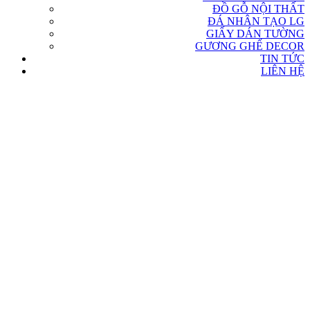
ĐỒ GỖ NỘI THẤT
ĐÁ NHÂN TẠO LG
GIẤY DÁN TƯỜNG
GƯƠNG GHẾ DECOR
TIN TỨC
LIÊN HỆ