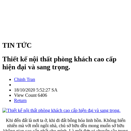
TIN TỨC
Thiết kế nội thất phòng khách cao cấp
hiện đại và sang trọng.
Chinh Tran
18/10/2020 5:52:27 SA
View Count 6406
Return
Khi đến đất là nơi ta ở, khi đi đất bỗng hóa linh hồn. Không hiển
nhiên mà với mỗi ngôi nhà, chủ sở hữu đều mong muốn sở hữu
không gian cao cấp nhất cho mình. Là một đơn vị chuyên sâu trong