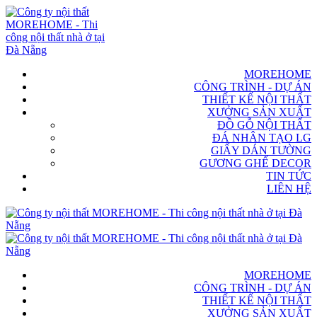
MOREHOME
CÔNG TRÌNH - DỰ ÁN
THIẾT KẾ NỘI THẤT
XƯỞNG SẢN XUẤT
ĐỒ GỖ NỘI THẤT
ĐÁ NHÂN TẠO LG
GIẤY DÁN TƯỜNG
GƯƠNG GHẾ DECOR
TIN TỨC
LIÊN HỆ
MOREHOME
CÔNG TRÌNH - DỰ ÁN
THIẾT KẾ NỘI THẤT
XƯỞNG SẢN XUẤT