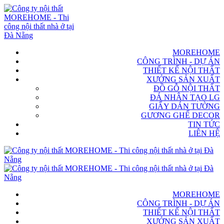
MOREHOME
CÔNG TRÌNH - DỰ ÁN
THIẾT KẾ NỘI THẤT
XƯỞNG SẢN XUẤT
ĐỒ GỖ NỘI THẤT
ĐÁ NHÂN TẠO LG
GIẤY DÁN TƯỜNG
GƯƠNG GHẾ DECOR
TIN TỨC
LIÊN HỆ
MOREHOME
CÔNG TRÌNH - DỰ ÁN
THIẾT KẾ NỘI THẤT
XƯỞNG SẢN XUẤT