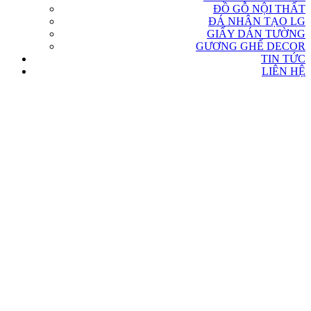
ĐỒ GỖ NỘI THẤT
ĐÁ NHÂN TẠO LG
GIẤY DÁN TƯỜNG
GƯƠNG GHẾ DECOR
TIN TỨC
LIÊN HỆ