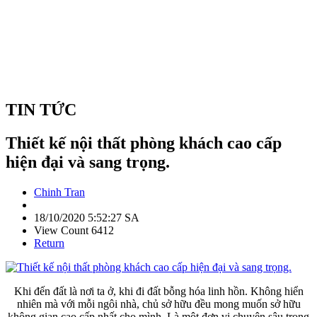
TIN TỨC
Thiết kế nội thất phòng khách cao cấp
hiện đại và sang trọng.
Chinh Tran
18/10/2020 5:52:27 SA
View Count 6412
Return
Khi đến đất là nơi ta ở, khi đi đất bỗng hóa linh hồn. Không hiển
nhiên mà với mỗi ngôi nhà, chủ sở hữu đều mong muốn sở hữu
không gian cao cấp nhất cho mình. Là một đơn vị chuyên sâu trong