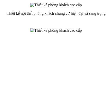
Thiết kế nội thất phòng khách chung cư hiện đại và sang trọng
Thiết kế phòng khách hiện đại bằng gỗ mang tới đó là một không
gian độc đáo, thoáng rộng với một lối kiến trúc vô cùng đặc biệt.
Thảm lông mềm nghệ thuật tạo sự phân chia độc đáo cho phòng
khách hiện đại sang trọng.
Thiết kế nội thất phòng khách chung cư phong cách hiện đại