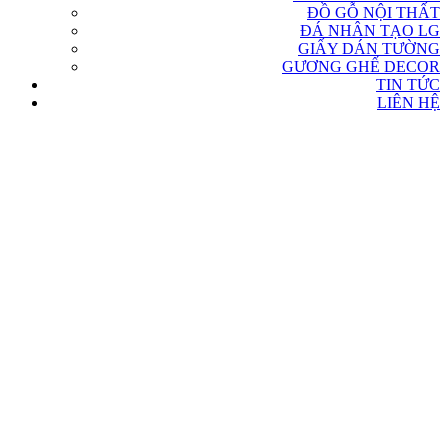
ĐỒ GỖ NỘI THẤT
ĐÁ NHÂN TẠO LG
GIẤY DÁN TƯỜNG
GƯƠNG GHẾ DECOR
TIN TỨC
LIÊN HỆ