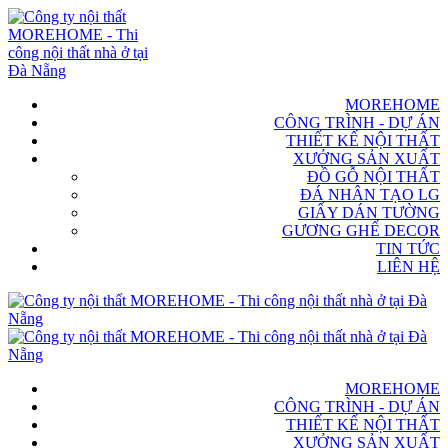
MOREHOME
CÔNG TRÌNH - DỰ ÁN
THIẾT KẾ NỘI THẤT
XƯỞNG SẢN XUẤT
ĐỒ GỖ NỘI THẤT
ĐÁ NHÂN TẠO LG
GIẤY DÁN TƯỜNG
GƯƠNG GHẾ DECOR
TIN TỨC
LIÊN HỆ
MOREHOME
CÔNG TRÌNH - DỰ ÁN
THIẾT KẾ NỘI THẤT
XƯỞNG SẢN XUẤT