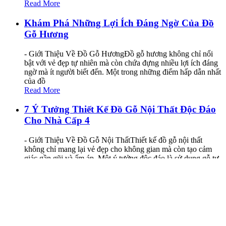
Read More
Khám Phá Những Lợi Ích Đáng Ngờ Của Đồ
Gỗ Hương
- Giới Thiệu Về Đồ Gỗ HươngĐồ gỗ hương không chỉ nổi
bật với vẻ đẹp tự nhiên mà còn chứa đựng nhiều lợi ích đáng
ngờ mà ít người biết đến. Một trong những điểm hấp dẫn nhất
của đồ
Read More
7 Ý Tưởng Thiết Kế Đồ Gỗ Nội Thất Độc Đáo
Cho Nhà Cấp 4
- Giới Thiệu Về Đồ Gỗ Nội ThấtThiết kế đồ gỗ nội thất
không chỉ mang lại vẻ đẹp cho không gian mà còn tạo cảm
giác gần gũi và ấm áp. Một ý tưởng độc đáo là sử dụng gỗ tự
nhiên để
Read More
Thiết Kế Phòng Làm Việc Nhỏ Độc Đáo Để
Tăng Năng Suất