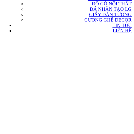
ĐỒ GỖ NỘI THẤT
ĐÁ NHÂN TẠO LG
GIẤY DÁN TƯỜNG
GƯƠNG GHẾ DECOR
TIN TỨC
LIÊN HỆ