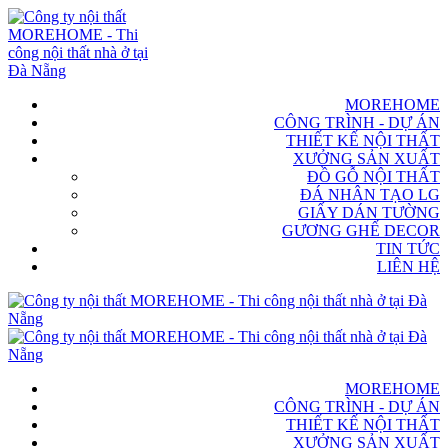
MOREHOME
CÔNG TRÌNH - DỰ ÁN
THIẾT KẾ NỘI THẤT
XƯỞNG SẢN XUẤT
ĐỒ GỖ NỘI THẤT
ĐÁ NHÂN TẠO LG
GIẤY DÁN TƯỜNG
GƯƠNG GHẾ DECOR
TIN TỨC
LIÊN HỆ
MOREHOME
CÔNG TRÌNH - DỰ ÁN
THIẾT KẾ NỘI THẤT
XƯỞNG SẢN XUẤT