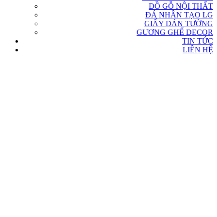
ĐỒ GỖ NỘI THẤT
ĐÁ NHÂN TẠO LG
GIẤY DÁN TƯỜNG
GƯƠNG GHẾ DECOR
TIN TỨC
LIÊN HỆ