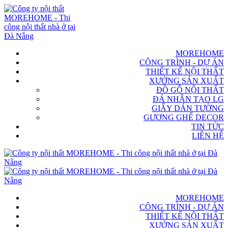
MOREHOME
CÔNG TRÌNH - DỰ ÁN
THIẾT KẾ NỘI THẤT
XƯỞNG SẢN XUẤT
ĐỒ GỖ NỘI THẤT
ĐÁ NHÂN TẠO LG
GIẤY DÁN TƯỜNG
GƯƠNG GHẾ DECOR
TIN TỨC
LIÊN HỆ
MOREHOME
CÔNG TRÌNH - DỰ ÁN
THIẾT KẾ NỘI THẤT
XƯỞNG SẢN XUẤT