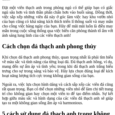
Đặt một viên thạch anh trong phòng ngủ có thể giúp bạn có giấc
ngủ sâu hơn và tinh thần phấn chấn hơn vào buổi sáng. Đồng thời,
việc sắp xếp những viên đá này ở góc làm việc hay khu vườn nhỏ
của bạn cũng có khả năng kích thích triển lí thông suốt và may mắn
cho công việc hàng ngày của bạn. Hãy để mãi mãi luôn là điều may
mắn trong cuộc sống thông qua việc biến căn phòng thành tổ ấm với
ánh sáng lung linh của các viên thạch anh!
Cách chọn đá thạch anh phong thủy
Khi chọn đá thạch anh phong thủy, quan trọng nhất là phải tìm hiểu
về màu sắc và tính năng của từng loại đá. Đá thạch anh hồng, ví dụ,
mang đến sự ấm áp và tình yêu; trong khi đá thạch anh trắng biểu
trưng cho sự trong sáng và bảo vệ. Hãy lựa chọn đúng loại để kích
hoạt năng lượng tích cực trong không gian sống của bạn.
Ngoài ra, việc lựa chọn hình dáng và cách sắp xếp các viên đá cũng
rất quan trọng. Bạn có thể chọn những viên nhỏ để làm chi tiết trang
trí cho không gian hay chọn một viên to để tạo điểm nhấn. Sự kết
hợp giữa màu sắc và hình dạng của các viên đá thạch anh sẽ giúp
tạo ra một không gian sống ấm áp và harmonious.
5 cách sử dụng đá thạch anh trong không