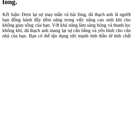
lòng.
Kết luận: Đem lại sự may mắn và hài lòng, đá thạch anh là người
bạn đồng hành đầy tiềm năng trong việc nâng cao sinh khí cho
không gian sống của bạn. Với khả năng làm sáng bóng và thanh lọc
không khí, đá thạch anh mang lại sự cân bằng và yên bình cho căn
nhà của bạn. Bạn có thể tận dụng sức mạnh tinh thần từ tinh chất
của loại đá này để giữ vững hiệu suất làm việc, hay thu hút may
mắn và thành công trong cuộc sống.
Hãy tự tin chọn lựa những viên đá thạch anh phong thủy phù hợp
với mục tiêu và mong muốn của bạn để thu hút thông điệp tích cực
vào cuộc sống hàng ngày. Đừng ngần ngại kết nối với năng lượng
dương tính mà loại đá này mang lại, để từ đó gia tăng cơ hội thành
công và sức khỏe cho bản thân. Với trí tuệ phương Đông dẫn dắt
con tim phương Tây, việc áp dụng phiên bản hiện đại của phong tục
truyền thống qua việc sử dụng đá thạch anh là biện pháp hiệu quả
nuôi dưỡng linh hồn trong cuộc sống hiện đại xô bồ.
Tag: đá thạch anh nhân tạo
Tags