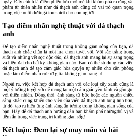
ngày. Đây chính là điểm phiêu lưu mới mẻ khi khám phá ra rằng vật
phẩm từ thiên nhiên như đá thạch anh cũng có vai trò quan trọng
trong việc nuôi dưỡngà toutspirit cho con người.
Tạo điểm nhấn nghệ thuật với đá thạch
anh
Để tạo điểm nhấn nghệ thuật trong không gian sống của bạn, đá
thạch anh chắc chắn là một lựa chọn tuyệt vời. Với sắc trắng trong
suốt và những vết sọc độc đáo, đá thạch anh mang lại sự sang trọng
và hiện đại cho bất kỳ không gian nào. Bạn có thể sử dụng các viên
đá thạch anh để tạo cảm giác hòa quyện tự nhiên cho căn phòng
hoặc làm điểm nhấn rực rỡ giữa không gian trang trí.
Ngoài ra, việc kết hợp đá thạch anh với các loại cây xanh cũng là
một ý tưởng tuyệt vời để mang lại một cảm giác yên bình và gần gũi
với thiên nhiên. Đồng thời, ánh sáng từ bức hoặc các nguồn chiếu
sáng khác cũng khiến cho viền của viên đá thạch anh lung linh hơn,
từ dó, tạo ra hiệu ứng ánh sáng ấn tượng trong không gian sống của
bạn. Hãy để đá thạch anh hướng dẫn bạn khám phá nhữngthú vị và
tiềm ẩn trong việc trang trí không gian sốg!
Kết luận: Đem lại sự may mắn và hài