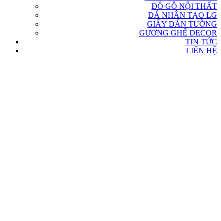
ĐỒ GỖ NỘI THẤT
ĐÁ NHÂN TẠO LG
GIẤY DÁN TƯỜNG
GƯƠNG GHẾ DECOR
TIN TỨC
LIÊN HỆ