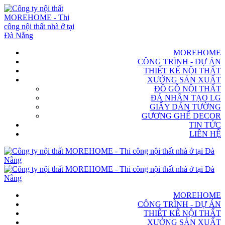
MOREHOME
CÔNG TRÌNH - DỰ ÁN
THIẾT KẾ NỘI THẤT
XƯỞNG SẢN XUẤT
ĐỒ GỖ NỘI THẤT
ĐÁ NHÂN TẠO LG
GIẤY DÁN TƯỜNG
GƯƠNG GHẾ DECOR
TIN TỨC
LIÊN HỆ
MOREHOME
CÔNG TRÌNH - DỰ ÁN
THIẾT KẾ NỘI THẤT
XƯỞNG SẢN XUẤT