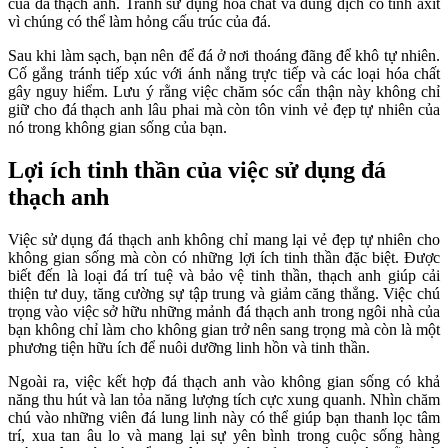
của đá thạch anh. Tránh sử dụng hóa chất và dung dịch có tính axit
vì chúng có thể làm hỏng cấu trúc của đá.
Sau khi làm sạch, bạn nên để đá ở nơi thoáng đãng để khô tự nhiên.
Cố gắng tránh tiếp xúc với ánh nắng trực tiếp và các loại hóa chất
gây nguy hiểm. Lưu ý rằng việc chăm sóc cẩn thận này không chỉ
giữ cho đá thạch anh lâu phai mà còn tôn vinh vẻ đẹp tự nhiên của
nó trong không gian sống của bạn.
Lợi ích tinh thần của việc sử dụng đá
thạch anh
Việc sử dụng đá thạch anh không chỉ mang lại vẻ đẹp tự nhiên cho
không gian sống mà còn có những lợi ích tinh thần đặc biệt. Được
biết đến là loại đá trí tuệ và bảo vệ tinh thần, thạch anh giúp cải
thiện tư duy, tăng cường sự tập trung và giảm căng thẳng. Việc chú
trọng vào việc sở hữu những mảnh đá thạch anh trong ngôi nhà của
bạn không chỉ làm cho không gian trở nên sang trọng mà còn là một
phương tiện hữu ích để nuôi dưỡng linh hồn và tinh thần.
Ngoài ra, việc kết hợp đá thạch anh vào không gian sống có khả
năng thu hút và lan tỏa năng lượng tích cực xung quanh. Nhìn chăm
chú vào những viên đá lung linh này có thể giúp bạn thanh lọc tâm
trí, xua tan âu lo và mang lại sự yên bình trong cuộc sống hàng