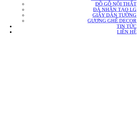
ĐỒ GỖ NỘI THẤT
ĐÁ NHÂN TẠO LG
GIẤY DÁN TƯỜNG
GƯƠNG GHẾ DECOR
TIN TỨC
LIÊN HỆ