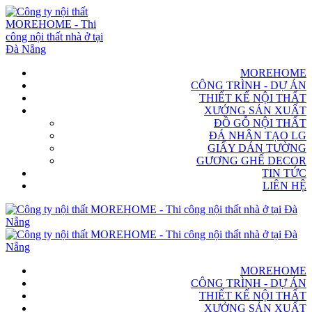
MOREHOME
CÔNG TRÌNH - DỰ ÁN
THIẾT KẾ NỘI THẤT
XƯỞNG SẢN XUẤT
ĐỒ GỖ NỘI THẤT
ĐÁ NHÂN TẠO LG
GIẤY DÁN TƯỜNG
GƯƠNG GHẾ DECOR
TIN TỨC
LIÊN HỆ
MOREHOME
CÔNG TRÌNH - DỰ ÁN
THIẾT KẾ NỘI THẤT
XƯỞNG SẢN XUẤT