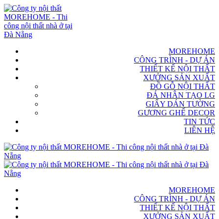
MOREHOME
CÔNG TRÌNH - DỰ ÁN
THIẾT KẾ NỘI THẤT
XƯỞNG SẢN XUẤT
ĐỒ GỖ NỘI THẤT
ĐÁ NHÂN TẠO LG
GIẤY DÁN TƯỜNG
GƯƠNG GHẾ DECOR
TIN TỨC
LIÊN HỆ
MOREHOME
CÔNG TRÌNH - DỰ ÁN
THIẾT KẾ NỘI THẤT
XƯỞNG SẢN XUẤT