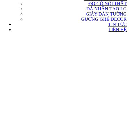
ĐỒ GỖ NỘI THẤT
ĐÁ NHÂN TẠO LG
GIẤY DÁN TƯỜNG
GƯƠNG GHẾ DECOR
TIN TỨC
LIÊN HỆ