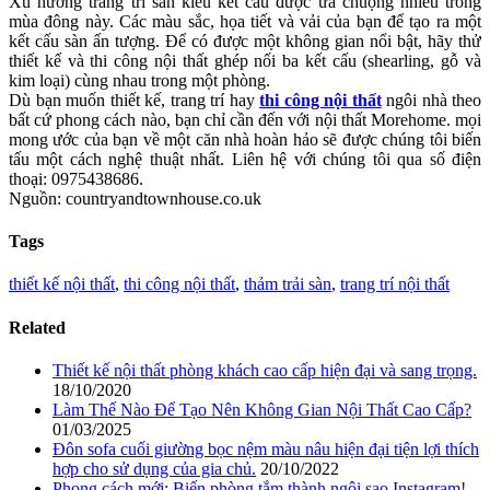
Xu hướng trang trí sàn kiểu kết cấu được ưa chuộng nhiều trong
mùa đông này. Các màu sắc, họa tiết và vải của bạn để tạo ra một
kết cấu sàn ấn tượng. Để có được một không gian nổi bật, hãy thử
thiết kế và thi công nội thất ghép nối ba kết cấu (shearling, gỗ và
kim loại) cùng nhau trong một phòng.
Dù bạn muốn thiết kế, trang trí hay
thi công nội thất
ngôi nhà theo
bất cứ phong cách nào, bạn chỉ cần đến với nội thất Morehome. mọi
mong ước của bạn về một căn nhà hoàn hảo sẽ được chúng tôi biến
tấu một cách nghệ thuật nhất. Liên hệ với chúng tôi qua số điện
thoại: 0975438686.
Nguồn: countryandtownhouse.co.uk
Tags
thiết kế nội thất
,
thi công nội thất
,
thảm trải sàn
,
trang trí nội thất
Related
Thiết kế nội thất phòng khách cao cấp hiện đại và sang trọng.
18/10/2020
Làm Thế Nào Để Tạo Nên Không Gian Nội Thất Cao Cấp?
01/03/2025
Đôn sofa cuối giường bọc nệm màu nâu hiện đại tiện lợi thích
hợp cho sử dụng của gia chủ.
20/10/2022
Phong cách mới: Biến phòng tắm thành ngôi sao Instagram!