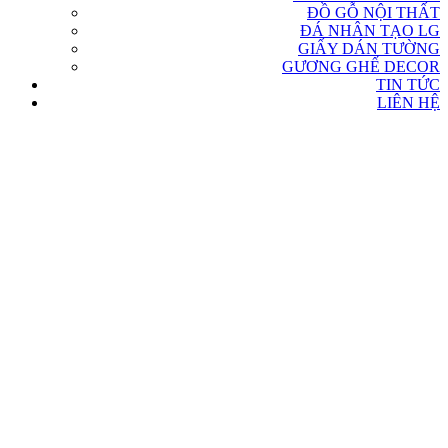
ĐỒ GỖ NỘI THẤT
ĐÁ NHÂN TẠO LG
GIẤY DÁN TƯỜNG
GƯƠNG GHẾ DECOR
TIN TỨC
LIÊN HỆ