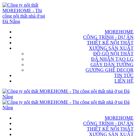
MOREHOME
CÔNG TRÌNH - DỰ ÁN
THIẾT KẾ NỘI THẤT
XƯỞNG SẢN XUẤT
ĐỒ GỖ NỘI THẤT
ĐÁ NHÂN TẠO LG
GIẤY DÁN TƯỜNG
GƯƠNG GHẾ DECOR
TIN TỨC
LIÊN HỆ
MOREHOME
CÔNG TRÌNH - DỰ ÁN
THIẾT KẾ NỘI THẤT
XƯỞNG SẢN XUẤT