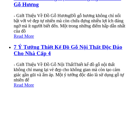
Gỗ Hương
- Giới Thiệu Về Đồ Gỗ HươngĐồ gỗ hương không chỉ nổi
bật với vẻ đẹp tự nhiên mà còn chứa đựng nhiều lợi ích đáng
ngờ mà ít người biết đến. Một trong những điểm hấp dẫn nhất
của đồ
Read More
7 Ý Tưởng Thiết Kế Đồ Gỗ Nội Thất Độc Đáo
Cho Nhà Cấp 4
- Giới Thiệu Về Đồ Gỗ Nội ThấtThiết kế đồ gỗ nội thất
không chỉ mang lại vẻ đẹp cho không gian mà còn tạo cảm
giác gần gũi và ấm áp. Một ý tưởng độc đáo là sử dụng gỗ tự
nhiên để
Read More
Thiết Kế Phòng Làm Việc Nhỏ Độc Đáo Để
Tăng Năng Suất
- Giới Thiệu Về Thiết Kế Phòng Làm ViệcGiới thiệu về thiết
kế phòng làm việc, việc tối ưu hóa không gian nhỏ không chỉ
là nghệ thuật mà còn là một khoa học. Một thiết kế thông min