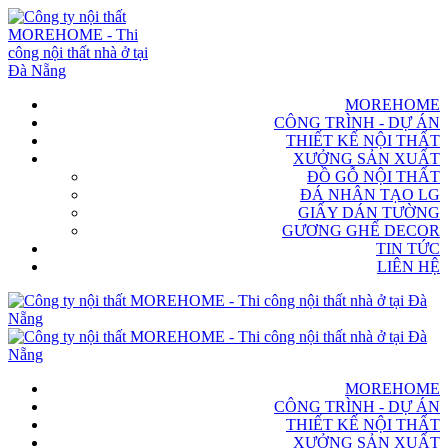
MOREHOME
CÔNG TRÌNH - DỰ ÁN
THIẾT KẾ NỘI THẤT
XƯỞNG SẢN XUẤT
ĐỒ GỖ NỘI THẤT
ĐÁ NHÂN TẠO LG
GIẤY DÁN TƯỜNG
GƯƠNG GHẾ DECOR
TIN TỨC
LIÊN HỆ
MOREHOME
CÔNG TRÌNH - DỰ ÁN
THIẾT KẾ NỘI THẤT
XƯỞNG SẢN XUẤT