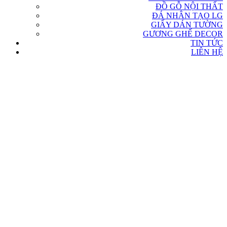
ĐỒ GỖ NỘI THẤT
ĐÁ NHÂN TẠO LG
GIẤY DÁN TƯỜNG
GƯƠNG GHẾ DECOR
TIN TỨC
LIÊN HỆ