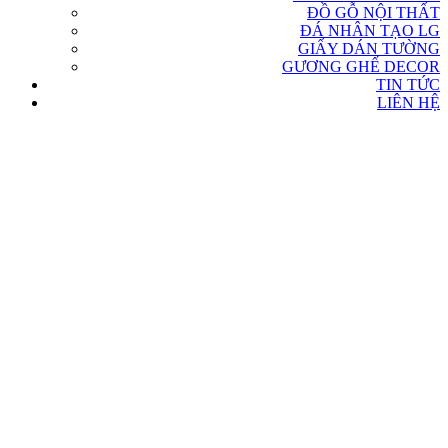
ĐỒ GỖ NỘI THẤT
ĐÁ NHÂN TẠO LG
GIẤY DÁN TƯỜNG
GƯƠNG GHẾ DECOR
TIN TỨC
LIÊN HỆ