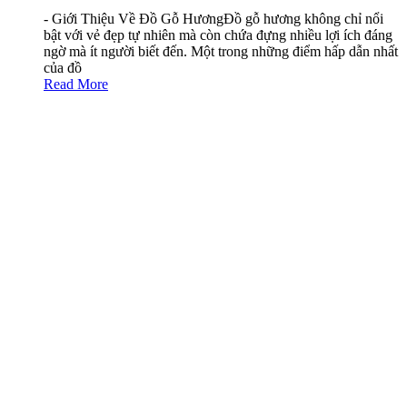
- Giới Thiệu Về Đồ Gỗ HươngĐồ gỗ hương không chỉ nổi
bật với vẻ đẹp tự nhiên mà còn chứa đựng nhiều lợi ích đáng
ngờ mà ít người biết đến. Một trong những điểm hấp dẫn nhất
của đồ
Read More
7 Ý Tưởng Thiết Kế Đồ Gỗ Nội Thất Độc Đáo
Cho Nhà Cấp 4
- Giới Thiệu Về Đồ Gỗ Nội ThấtThiết kế đồ gỗ nội thất
không chỉ mang lại vẻ đẹp cho không gian mà còn tạo cảm
giác gần gũi và ấm áp. Một ý tưởng độc đáo là sử dụng gỗ tự
nhiên để
Read More
Thiết Kế Phòng Làm Việc Nhỏ Độc Đáo Để
Tăng Năng Suất
- Giới Thiệu Về Thiết Kế Phòng Làm ViệcGiới thiệu về thiết
kế phòng làm việc, việc tối ưu hóa không gian nhỏ không chỉ
là nghệ thuật mà còn là một khoa học. Một thiết kế thông min
Read More