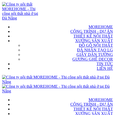
MOREHOME
CÔNG TRÌNH - DỰ ÁN
THIẾT KẾ NỘI THẤT
XƯỞNG SẢN XUẤT
ĐỒ GỖ NỘI THẤT
ĐÁ NHÂN TẠO LG
GIẤY DÁN TƯỜNG
GƯƠNG GHẾ DECOR
TIN TỨC
LIÊN HỆ
MOREHOME
CÔNG TRÌNH - DỰ ÁN
THIẾT KẾ NỘI THẤT
XƯỞNG SẢN XUẤT