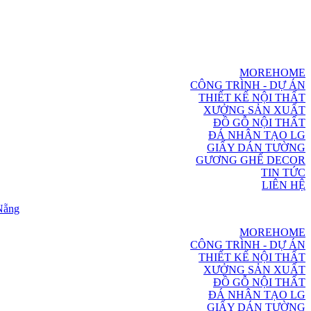
MOREHOME
CÔNG TRÌNH - DỰ ÁN
THIẾT KẾ NỘI THẤT
XƯỞNG SẢN XUẤT
ĐỒ GỖ NỘI THẤT
ĐÁ NHÂN TẠO LG
GIẤY DÁN TƯỜNG
GƯƠNG GHẾ DECOR
TIN TỨC
LIÊN HỆ
MOREHOME
CÔNG TRÌNH - DỰ ÁN
THIẾT KẾ NỘI THẤT
XƯỞNG SẢN XUẤT
ĐỒ GỖ NỘI THẤT
ĐÁ NHÂN TẠO LG
GIẤY DÁN TƯỜNG