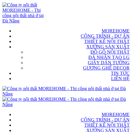
MOREHOME
CÔNG TRÌNH - DỰ ÁN
THIẾT KẾ NỘI THẤT
XƯỞNG SẢN XUẤT
ĐỒ GỖ NỘI THẤT
ĐÁ NHÂN TẠO LG
GIẤY DÁN TƯỜNG
GƯƠNG GHẾ DECOR
TIN TỨC
LIÊN HỆ
MOREHOME
CÔNG TRÌNH - DỰ ÁN
THIẾT KẾ NỘI THẤT
XƯỞNG SẢN XUẤT