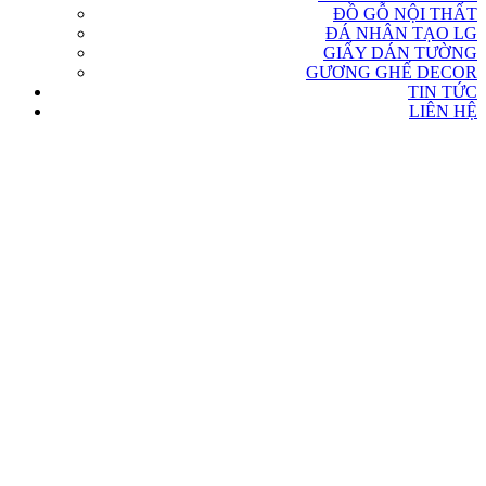
ĐỒ GỖ NỘI THẤT
ĐÁ NHÂN TẠO LG
GIẤY DÁN TƯỜNG
GƯƠNG GHẾ DECOR
TIN TỨC
LIÊN HỆ