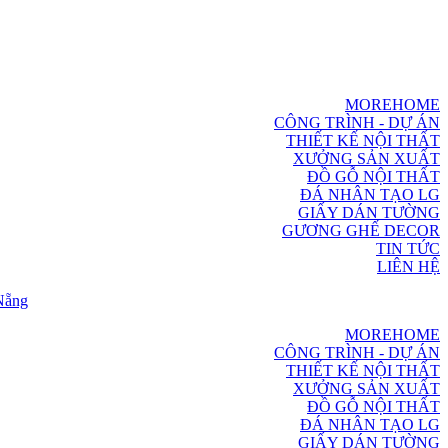
MOREHOME
CÔNG TRÌNH - DỰ ÁN
THIẾT KẾ NỘI THẤT
XƯỞNG SẢN XUẤT
ĐỒ GỖ NỘI THẤT
ĐÁ NHÂN TẠO LG
GIẤY DÁN TƯỜNG
GƯƠNG GHẾ DECOR
TIN TỨC
LIÊN HỆ
MOREHOME
CÔNG TRÌNH - DỰ ÁN
THIẾT KẾ NỘI THẤT
XƯỞNG SẢN XUẤT
ĐỒ GỖ NỘI THẤT
ĐÁ NHÂN TẠO LG
GIẤY DÁN TƯỜNG