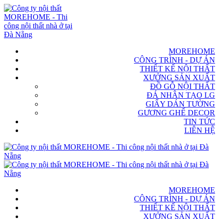
MOREHOME
CÔNG TRÌNH - DỰ ÁN
THIẾT KẾ NỘI THẤT
XƯỞNG SẢN XUẤT
ĐỒ GỖ NỘI THẤT
ĐÁ NHÂN TẠO LG
GIẤY DÁN TƯỜNG
GƯƠNG GHẾ DECOR
TIN TỨC
LIÊN HỆ
MOREHOME
CÔNG TRÌNH - DỰ ÁN
THIẾT KẾ NỘI THẤT
XƯỞNG SẢN XUẤT