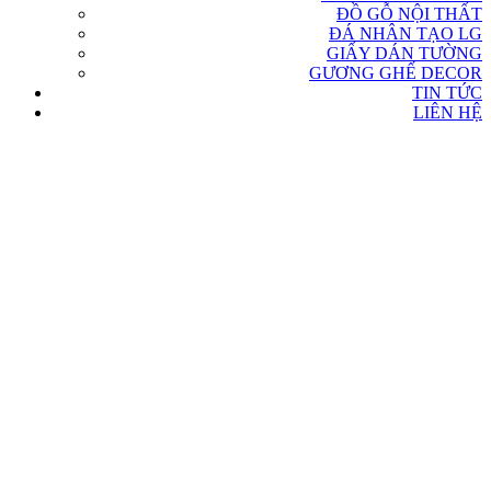
ĐỒ GỖ NỘI THẤT
ĐÁ NHÂN TẠO LG
GIẤY DÁN TƯỜNG
GƯƠNG GHẾ DECOR
TIN TỨC
LIÊN HỆ