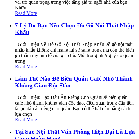
vai trò quan trọng trong việc tăng giá trị ngôi nhà của bạn.
Nhữn
Read More
7 Lý Do Bạn Nên Chọn Đồ Gỗ Nội Thất Nhập
Khẩu
- Giới Thiệu Về Đồ Gỗ Nội Thất Nhập KhẩuĐồ gỗ nội thất
nhập khẩu không chỉ mang lại sự sang trọng mà còn thể hiện
gu thẩm mỹ tinh tế của gia chủ. Một trong những lý do quan
trọng
Read More
Làm Thế Nào Để Biến Quán Café Nhỏ Thành
Không Gian Độc Đáo
- Giới Thiệu: Tạo Dấu Ấn Riêng Cho QuánĐể biến quán
café nhỏ thành không gian độc đáo, điều quan trọng đầu tiên
là tạo dấu ấn riêng cho quán. Bạn có thể bắt đầu bằng cách
lựa chọn
Read More
Tại Sao Nội Thất Văn Phòng Hiện Đại Là Lựa
Chọn Hoàn Hảo?