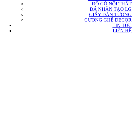
ĐỒ GỖ NỘI THẤT
ĐÁ NHÂN TẠO LG
GIẤY DÁN TƯỜNG
GƯƠNG GHẾ DECOR
TIN TỨC
LIÊN HỆ