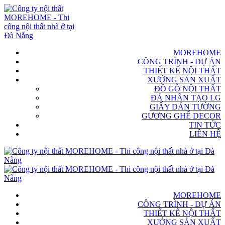
MOREHOME
CÔNG TRÌNH - DỰ ÁN
THIẾT KẾ NỘI THẤT
XƯỞNG SẢN XUẤT
ĐỒ GỖ NỘI THẤT
ĐÁ NHÂN TẠO LG
GIẤY DÁN TƯỜNG
GƯƠNG GHẾ DECOR
TIN TỨC
LIÊN HỆ
MOREHOME
CÔNG TRÌNH - DỰ ÁN
THIẾT KẾ NỘI THẤT
XƯỞNG SẢN XUẤT