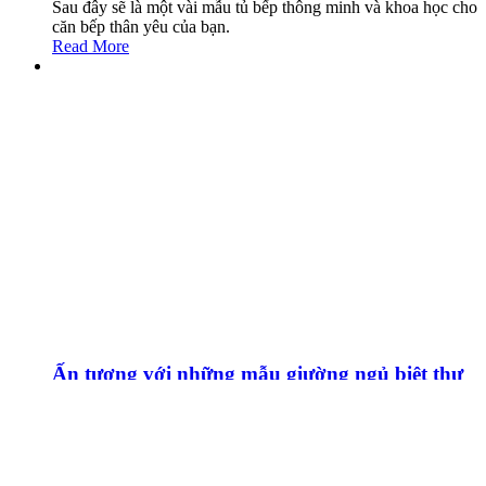
Sau đây sẽ là một vài mẫu tủ bếp thông minh và khoa học cho
căn bếp thân yêu của bạn.
Read More
Ấn tượng với những mẫu giường ngủ biệt thự
đẹp ấn tượng và tiện nghi
Morehome gửi tới bạn bộ sưu tập các mẫu giường ngủ biệt
thự tân cổ điển, giường ngủ biệt thự hiện đại đẹp sang trọng
và tiện nghi phù hợp với xu hướng mới nhất. Mời các bạn