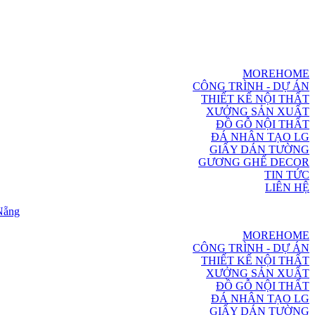
MOREHOME
CÔNG TRÌNH - DỰ ÁN
THIẾT KẾ NỘI THẤT
XƯỞNG SẢN XUẤT
ĐỒ GỖ NỘI THẤT
ĐÁ NHÂN TẠO LG
GIẤY DÁN TƯỜNG
GƯƠNG GHẾ DECOR
TIN TỨC
LIÊN HỆ
MOREHOME
CÔNG TRÌNH - DỰ ÁN
THIẾT KẾ NỘI THẤT
XƯỞNG SẢN XUẤT
ĐỒ GỖ NỘI THẤT
ĐÁ NHÂN TẠO LG
GIẤY DÁN TƯỜNG