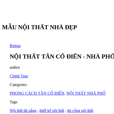
MẪU NỘI THẤT NHÀ ĐẸP
Retrun
NỘI THẤT TÂN CỔ ĐIỂN - NHÀ PH
author
Chinh Tran
Categories
PHONG CÁCH TÂN CỔ ĐIỂN
,
NỘI THẤT NHÀ PHỐ
Tags
Nội thất đà nẵng
,
thiết kế nội thất
,
thi công nội thất