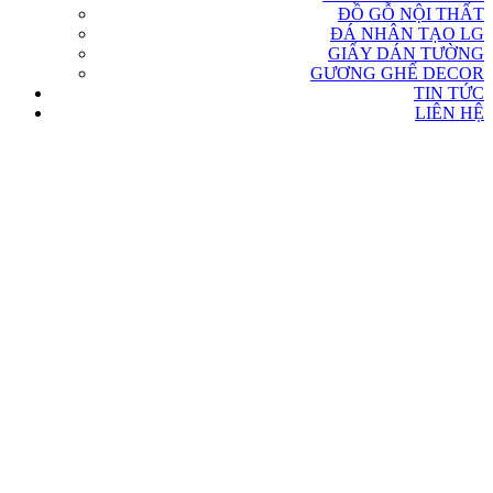
ĐỒ GỖ NỘI THẤT
ĐÁ NHÂN TẠO LG
GIẤY DÁN TƯỜNG
GƯƠNG GHẾ DECOR
TIN TỨC
LIÊN HỆ