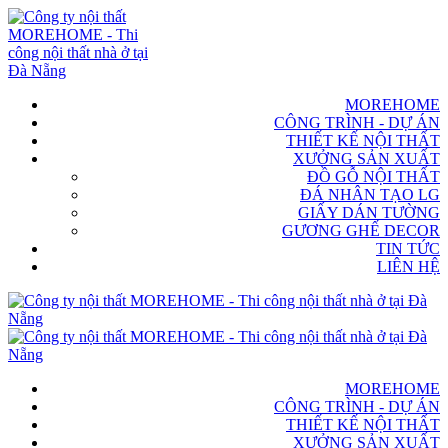
MOREHOME
CÔNG TRÌNH - DỰ ÁN
THIẾT KẾ NỘI THẤT
XƯỞNG SẢN XUẤT
ĐỒ GỖ NỘI THẤT
ĐÁ NHÂN TẠO LG
GIẤY DÁN TƯỜNG
GƯƠNG GHẾ DECOR
TIN TỨC
LIÊN HỆ
MOREHOME
CÔNG TRÌNH - DỰ ÁN
THIẾT KẾ NỘI THẤT
XƯỞNG SẢN XUẤT